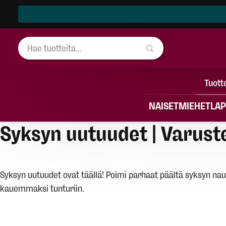
Tuott
NAISET
MIEHET
LAP
Syksyn uutuudet | Varust
Syksyn uutuudet ovat täällä! Poimi parhaat päältä syksyn nautin
kauemmaksi tunturiin.