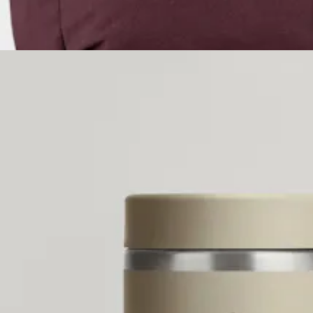
Päiväreppu tietokonetaskulla, materiaalina G-1000-puuvillapolyesteri