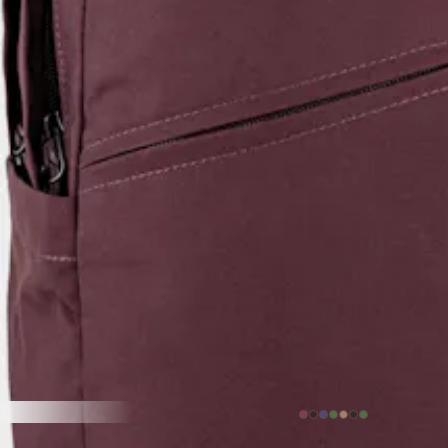
FJÄLLRÄVEN
Räven 20L