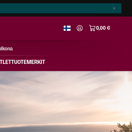
0,00 €
ulkona
TLET
TUOTEMERKIT