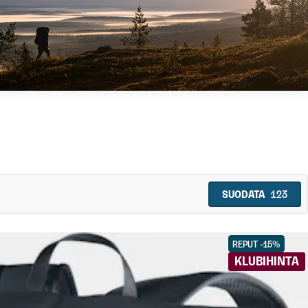
SUODATA
123
REPUT -15%
KLUBIHINTA