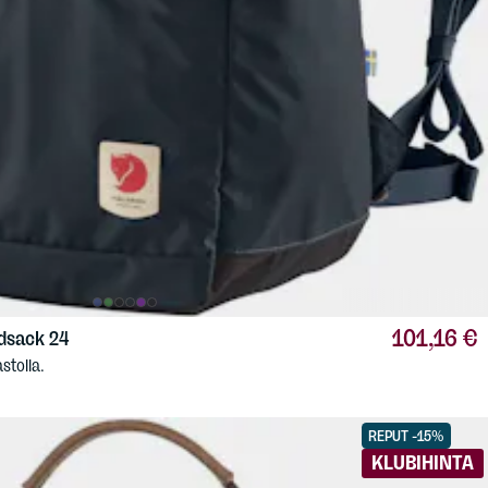
101,16 €
dsack 24
stolla.
REPUT -15%
KLUBIHINTA