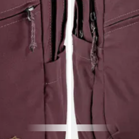
84,92 €
FJÄLLRÄVEN
Räven 28 L