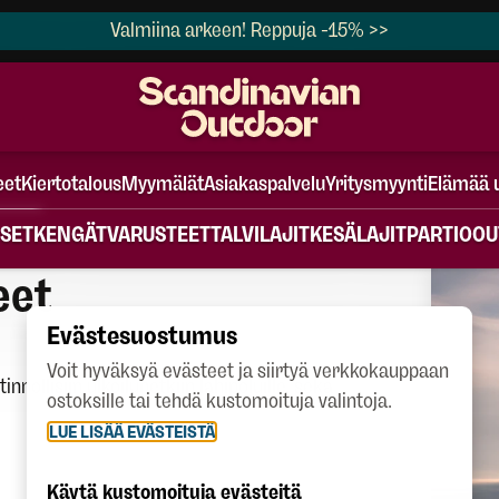
Valmiina arkeen! Reppuja -15% >>
eet
Kiertotalous
Myymälät
Asiakaspalvelu
Yritysmyynti
Elämää 
SET
KENGÄT
VARUSTEET
TALVILAJIT
KESÄLAJIT
PARTIO
OU
eet
Evästesuostumus
Voit hyväksyä evästeet ja siirtyä verkkokauppaan
nollisiin ulkoiluhetkiin lähipoluille, sekä
ostoksille tai tehdä kustomoituja valintoja.
LUE LISÄÄ EVÄSTEISTÄ
Käytä kustomoituja evästeitä