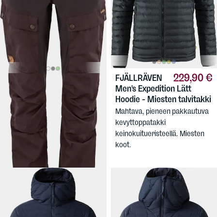
229,90 €
FJÄLLRÄVEN
219,90 €
FJÄLLRÄVEN
Men's Expedition Lätt
Women's Keb Trousers
Hoodie - Miesten talvitakki
Naisten tekniset vaellushousut
Mahtava, pieneen pakkautuva
joustopaneeleilla. Kolme
kevyttoppatakki
lahjepituutta.
keinokuitueristeellä. Miesten
koot.