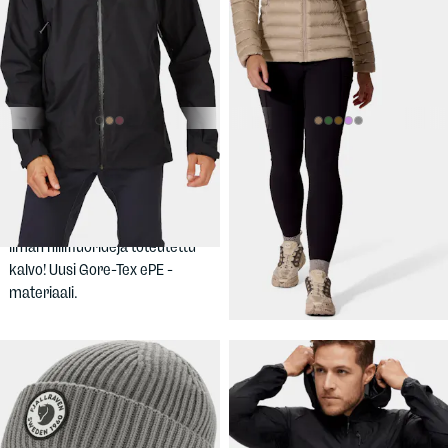
379,90 €
259,90 €
RAB
Men's
RAB
Women's
Namche GTX Jacket
Microlight Alpine Hoody
Miesten kolmikerroskuori.
Kevyt untsikka naisille -
100% kierrätetty kangas ja
täytteenä vettähylkivää
ilman hiilifluorideja toteutettu
untuvaa.
kalvo! Uusi Gore-Tex ePE -
materiaali.