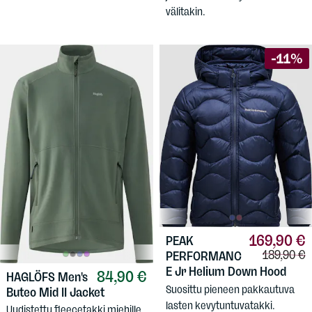
välitakin.
-11%
169,90 €
PEAK
Vertailuhi
189,90 €
PERFORMANC
E
Jr Helium Down Hood
84,90 €
HAGLÖFS
Men's
Suosittu pieneen pakkautuva
Buteo Mid II Jacket
lasten kevytuntuvatakki.
Uudistettu fleecetakki miehille