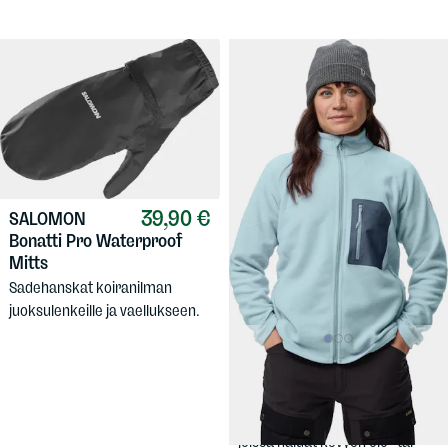
39,90 €
SALOMON
Bonatti Pro Waterproof
Mitts
Sadehanskat koiranilman
juoksulenkeille ja vaellukseen.
109 €
FJÄLLRÄVEN
Women's Kaipak Fleece
Ohuempi fleece tilanteisiin,
joissa haluat kevyen olo- tai