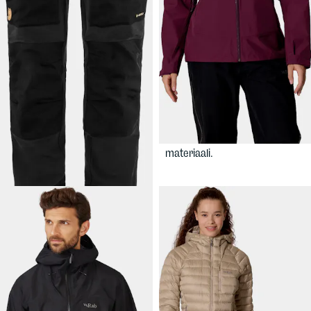
299 €
379,90 €
FJÄLLRÄVEN
RAB
Women's
Women's Keb Agile Winter
Namche GTX Jacket
Trousers
Naisten kolmikerroskuori.
Lämpimämmät softshell-
100% kierrätetty kangas ja
housut naisille, syksyyn ja
ilman hiilifluorideja toteutettu
talveen. Retkeilijän ja ulkoilijan
kalvo! Uusi Gore-Tex ePE -
valinta!
materiaali.