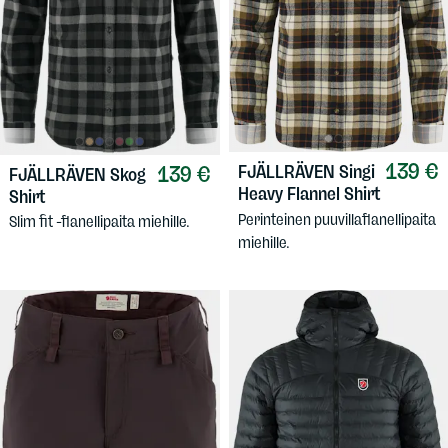
139 €
139 €
FJÄLLRÄVEN
Singi
FJÄLLRÄVEN
Skog
Heavy Flannel Shirt
Shirt
Perinteinen puuvillaflanellipaita
Slim fit -flanellipaita miehille.
miehille.