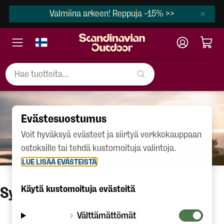
Valmiina arkeen! Reppuja -15% >>
Evästesuostumus
Voit hyväksyä evästeet ja siirtyä verkkokauppaan
ostoksille tai tehdä kustomoituja valintoja.
LUE LISÄÄ EVÄSTEISTÄ
Syksyn uutuudet | Vaatteet
Käytä kustomoituja evästeitä
Välttämättömät