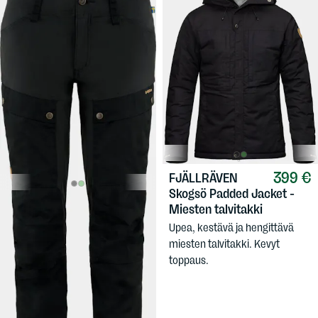
399 €
FJÄLLRÄVEN
Skogsö Padded Jacket -
219,90 €
FJÄLLRÄVEN
Miesten talvitakki
Women's Keb Trousers
Upea, kestävä ja hengittävä
Curved
miesten talvitakki. Kevyt
Naisten tekniset vaellushousut
toppaus.
joustopaneeleilla. Curved-malli.
Kolme lahjepituutta.