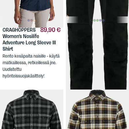
89,90 €
219,90 €
CRAGHOPPERS
FJÄLLRÄVEN
Women's Nosilife
Men's Keb Trousers
Adventure Long Sleeve III
Miesten retkeilyhousut,
Shirt
päämateriaalina
Rento kesäpaita naisille - käytä
puuvillapolyesteri. Kolme
matkaillessa, retkeillessä jne.
lahjepituutta. Myös isot koot.
Uudistettu
hyönteissuojakäsittely!