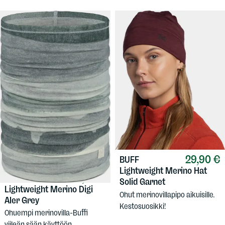
29,90 €
BUFF
Lightweight Merino Hat
34,90 €
BUFF
Solid Garnet
Lightweight Merino Digi
Ohut merinovillapipo aikuisille.
Aler Grey
Kestosuosikki!
Ohuempi merinovilla-Buffi
viileän sään käyttöön.