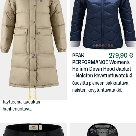
279,90 €
PEAK
PERFORMANCE
Women's
779 €
FJÄLLRÄVEN
Helium Down Hood Jacket
Women's Expedition Long
- Naisten kevytuntuvatakki
Down Parka - Naisten
Suosittu pieneen pakkautuva
untuvatakki
naisten kevytuntuvatakki.
Superlämmin naisten talvitakki,
täytteenä laadukas
hanhenuntuva.