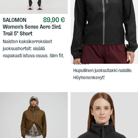
89,90 €
SALOMON
Women's Sense Aero 2in1
Trail 5" Short
Naisten kaksikerroksiset
129,90 €
juoksushortsit: sisällä
HOKA
Women's Skyflow Wind
napakasti istuva osuus. Slim fit.
Jacket
Hupullinen juoksutakki naisille.
Höyhenenkevyt!