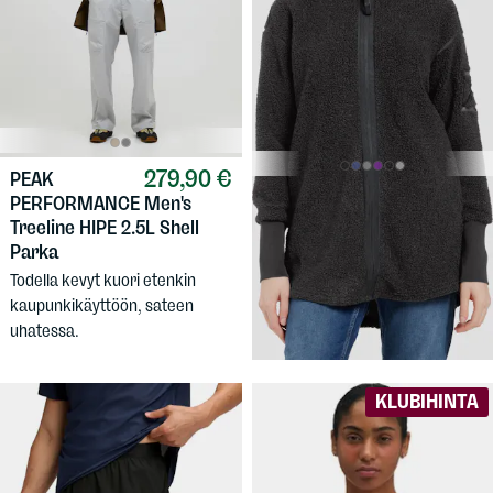
279,90 €
PEAK
120 €
DIDRIKSONS
PERFORMANCE
Men's
Women's Sally Fullzip 2
Treeline HIPE 2.5L Shell
Parka
Naisten pörröfleece. Pidempi
malli, hauskat hihansuut.
Todella kevyt kuori etenkin
kaupunkikäyttöön, sateen
uhatessa.
KLUBIHINTA