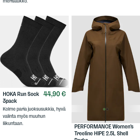
merisaukko.
44,90 €
HOKA
Run Sock
3pack
Kolme paria juoksusukkia, hyvä
valinta myös muuhun
279,90 €
PEAK
liikuntaan.
PERFORMANCE
Women's
Treeline HIPE 2.5L Shell