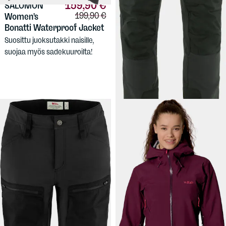
159,90 €
299 €
SALOMON
FJÄLLRÄVEN
Vertailuhinta:
199,90 €
Women's
Men's Keb Agile Winter
Bonatti Waterproof Jacket
Trousers
Suosittu juoksutakki naisille,
Lämpimämmät softshell-
suojaa myös sadekuuroilta!
housut miehille, syksyyn ja
talveen. Retkeilijän ja ulkoilijan
valinta!