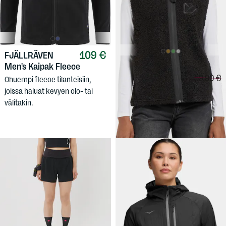
109 €
FJÄLLRÄVEN
47,92 €
Men's Kaipak Fleece
DIDRIKSONS
Vertailuh
59,90 €
Women's Kiana
Ohuempi fleece tilanteisiin,
Vest
joissa haluat kevyen olo- tai
välitakin.
Lämmin ja hauskan näköinen
pörröfleeceliivi naisille.