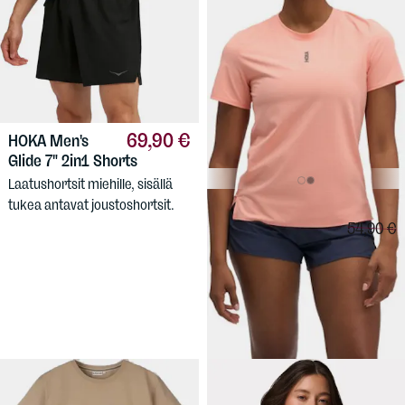
69,90 €
HOKA
Men's
Glide 7" 2in1 Shorts
Laatushortsit miehille, sisällä
tukea antavat joustoshortsit.
39,90 €
HOKA
Women's
Vertailuh
54,90 €
Everyrun SS
Naisten paita juoksuun ja
muuhun sporttikäyttöön,
mukavan joustava kangas. Slim
fit.