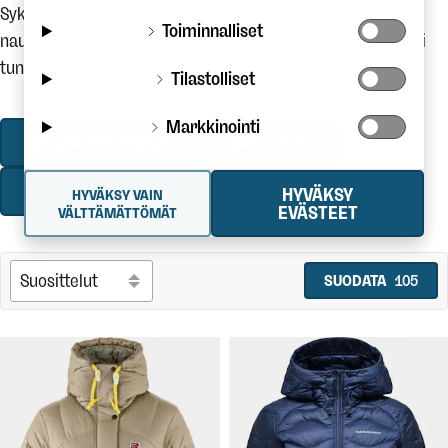
Syksyn uutuudet ovat täällä! Poimi parhaat päältä syksyn
Toiminnalliset
nautinnollisiin ulkoiluhetkiin lähipoluille, sekä kauemmaksi
tunturiin.
Tilastolliset
Markkinointi
MEIDÄN SUOSIKIT
VAATTEET
KENGÄT
VARUSTEET
HYVÄKSY
HYVÄKSY VAIN
EVÄSTEET
VÄLTTÄMÄTTÖMÄT
SUODATA
105