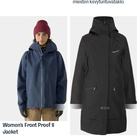
miesten kevytuntuvatakki.
309 €
250 €
HAGLÖFS
DIDRIKSONS
Women's Front Proof II
Women's Ilma Parka 8
Jacket
Pidempi kevättakki naisille,