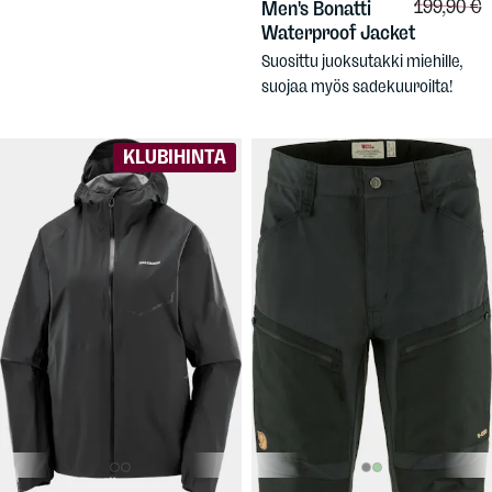
Vertailuhi
199,90 €
Men's Bonatti
Waterproof Jacket
Suosittu juoksutakki miehille,
suojaa myös sadekuuroilta!
KLUBIHINTA