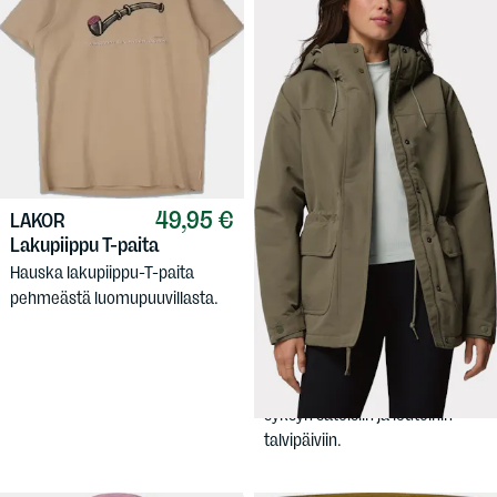
49,95 €
LAKOR
Lakupiippu T-paita
Hauska lakupiippu-T-paita
pehmeästä luomupuuvillasta.
179,90 €
COLUMBIA
Women's Idyllwood
Insulated Jacket
Kevyesti topattu takki naisille,
syksyn sateisiin ja leutoihin
talvipäiviin.