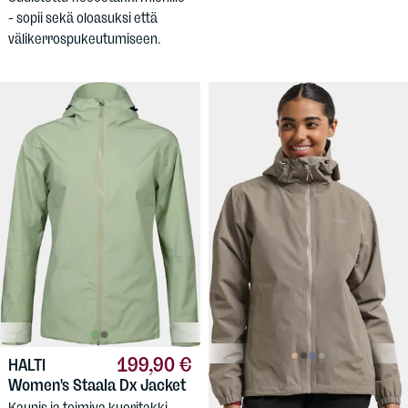
- sopii sekä oloasuksi että
välikerrospukeutumiseen.
199,90 €
HALTI
119,90 €
Women's Staala Dx Jacket
DIDRIKSONS
Women's Varja 2 Jacket
Kaunis ja toimiva kuoritakki