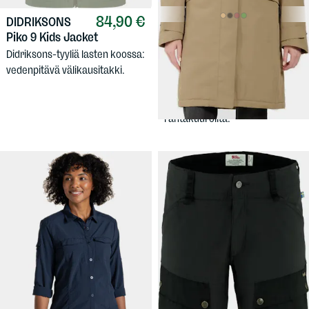
84,90 €
DIDRIKSONS
300 €
Piko 9 Kids Jacket
DIDRIKSONS
Women's Erika Parka 3 -
Didriksons-tyyliä lasten koossa:
Naisten talvitakki
vedenpitävä välikausitakki.
Naisellinen ja lämmin talvitakki
joka suojaa myös sade- ja
räntäkuuroilta.