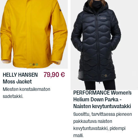
79,90 €
HELLY HANSEN
Moss Jacket
320 €
PEAK
Miesten konstailematon
PERFORMANCE
Women's
sadetakki.
Helium Down Parka -
Naisten kevytuntuvatakki
Suosittu, tarvittaessa pieneen
pakkautuva naisten
kevytuntuvatakki, pidempi
malli.