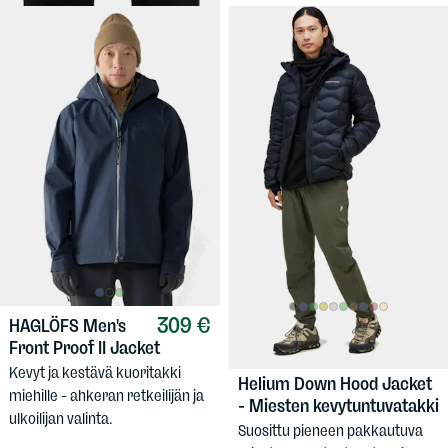
309 €
HAGLÖFS
Men's
279,90 €
PEAK
Front Proof II Jacket
PERFORMANCE
Men's
Kevyt ja kestävä kuoritakki
Helium Down Hood Jacket
miehille - ahkeran retkeilijän ja
- Miesten kevytuntuvatakki
ulkoilijan valinta.
Suosittu pieneen pakkautuva