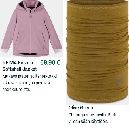
69,90 €
REIMA
Koivula
Softshell Jacket
Mukava lasten softshell-takki
joka selviää myös pienistä
sadekuuroista.
29,90 €
BUFF
Lightweight Merino Solid
Olive Green
Ohuempi merinovilla-Buffi
viileän sään käyttöön.