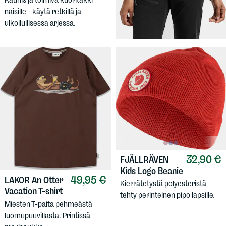
Siisti ja säältä suojaava
naisille - käytä retkillä ja
välikausitakki naisille.
ulkoilullisessa arjessa.
32,90 €
FJÄLLRÄVEN
Kids Logo Beanie
49,95 €
LAKOR
An Otter
Kierrätetystä polyesteristä
Vacation T-shirt
tehty perinteinen pipo lapsille.
Miesten T-paita pehmeästä
luomupuuvillasta. Printissä