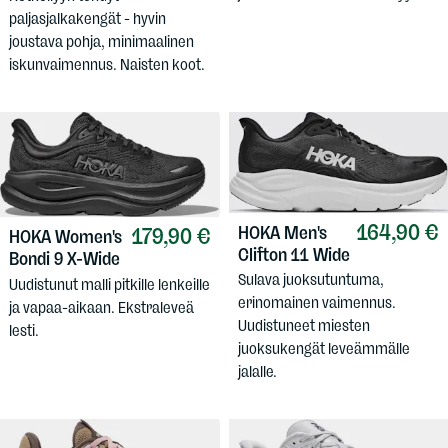
paljasjalkakengät - hyvin
joustava pohja, minimaalinen
iskunvaimennus. Naisten koot.
164,90 €
HOKA
Men's
179,90 €
HOKA
Women's
Clifton 11 Wide
Bondi 9 X-Wide
Sulava juoksutuntuma,
Uudistunut malli pitkille lenkeille
erinomainen vaimennus.
ja vapaa-aikaan. Ekstraleveä
Uudistuneet miesten
lesti.
juoksukengät leveämmälle
jalalle.