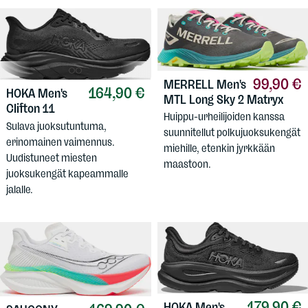
99,90 €
MERRELL
Men's
164,90 €
HOKA
Men's
MTL Long Sky 2 Matryx
Clifton 11
Huippu-urheilijoiden kanssa
Sulava juoksutuntuma,
suunnitellut polkujuoksukengät
erinomainen vaimennus.
miehille, etenkin jyrkkään
Uudistuneet miesten
maastoon.
juoksukengät kapeammalle
jalalle.
179,90 €
HOKA
Men's