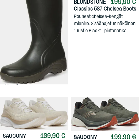
199,90 €
BLUNDSTONE
Classics 587 Chelsea Boots
Rouheat chelsea-kengät
miehille. Sisäänajetun näköinen
"Rustic Black" -pintanahka.
109,90 €
GATEWAY1
Women's Sportsman II 17"
Kevyemmät laatukumpparit
naisten lestillä, kevät-, kesä- ja
syyskäyttöön.
169,90 €
SAUCONY
199,90 €
SAUCONY