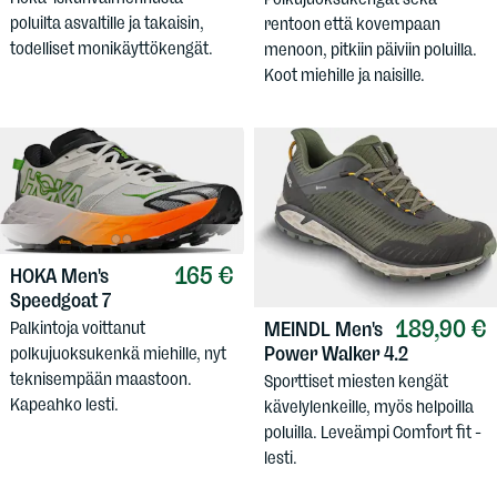
poluilta asvaltille ja takaisin,
rentoon että kovempaan
todelliset monikäyttökengät.
menoon, pitkiin päiviin poluilla.
Koot miehille ja naisille.
165 €
HOKA
Men's
Speedgoat 7
189,90 €
MEINDL
Men's
Palkintoja voittanut
Power Walker 4.2
polkujuoksukenkä miehille, nyt
teknisempään maastoon.
Sporttiset miesten kengät
Kapeahko lesti.
kävelylenkeille, myös helpoilla
poluilla. Leveämpi Comfort fit -
lesti.