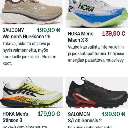
199,90 €
SAUCONY
139,90 €
HOKA
Men's
Women's Hurricane 26
Mach X 3
Tukeva, askelta ohjaava ja
Vauhdikas valinta intervalleihin
hyvin vaimennettu, myös
ja juoksutapahtumiin. Pohjassa
kookkaille juoksijoille. Naisten
energiaa palauttava muovilevy.
koot.
179,90 €
199,90 €
HOKA
Men's
SALOMON
Stinson 8
S/Lab Genesis 2
Hoka-iskunvaimennusta
Polkujuoksukengät sekä