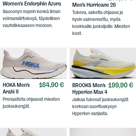
Women's Endorphin Azura
Men's Hurricane 26
Sauconyn nopein kenkä ilman
Tukeva, askelta ohjaava ja
voimansiirtolevyä, täydellinen
hyvin vaimennettu, myös
vauhdikkaaseen menoon.
kookkaille juoksijoille. Miesten
koot.
164,90 €
199,90 €
HOKA
Men's
BROOKS
Men's
Arahi 9
Hyperion Max 4
Pronaatiota ohjaavat miesten
Jalkaa tukevat juoksukengät
juoksukengät.
korkean suorituskyvyn
Hyperion-sarjasta.