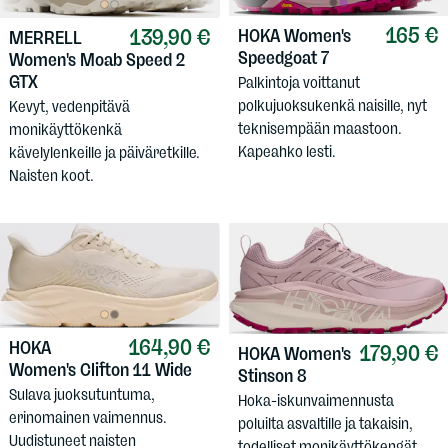
165 €
139,90 €
HOKA
Women's
MERRELL
Speedgoat 7
Women's Moab Speed 2
GTX
Palkintoja voittanut
polkujuoksukenkä naisille, nyt
Kevyt, vedenpitävä
teknisempään maastoon.
monikäyttökenkä
Kapeahko lesti.
kävelylenkeille ja päiväretkille.
Naisten koot.
164,90 €
HOKA
179,90 €
HOKA
Women's
Women's Clifton 11 Wide
Stinson 8
Sulava juoksutuntuma,
Hoka-iskunvaimennusta
erinomainen vaimennus.
poluilta asvaltille ja takaisin,
Uudistuneet naisten
todelliset monikäyttökengät.