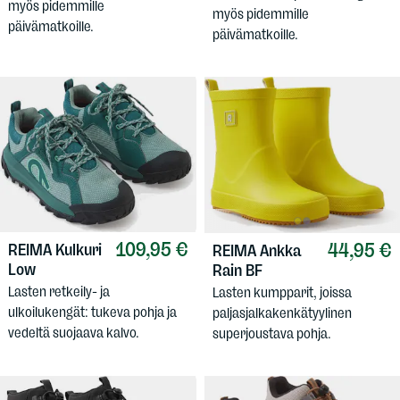
myös pidemmille
myös pidemmille
päivämatkoille.
päivämatkoille.
109,95 €
44,95 €
REIMA
Kulkuri
REIMA
Ankka
Low
Rain BF
Lasten retkeily- ja
Lasten kumpparit, joissa
ulkoilukengät: tukeva pohja ja
paljasjalkakenkätyylinen
vedeltä suojaava kalvo.
superjoustava pohja.