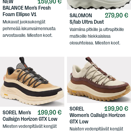
159,90 €
NEW
BALANCE
Men's Fresh
Foam Ellipse V1
279,90 €
SALOMON
S/lab Ultra Dust
Mukavat juoksukengät
pehmeää iskunvaimennusta
Valmiina pitkille ja ultrapitkille
arvostavalle. Miesten koot.
matkoille hiekkaisissa
olosuhteissa. Miesten koot.
199,90 €
SOREL
199,90 €
SOREL
Men's
Women's Callsign Horizon
Callsign Horizon GTX Low
GTX Low
Miesten vedenpitävät kengät
Naisten vedenpitävät kengät