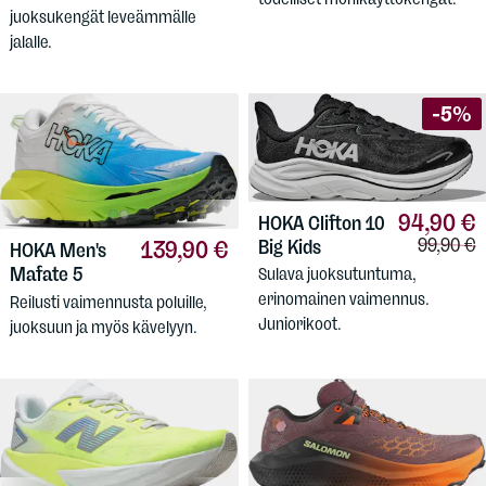
juoksukengät leveämmälle
jalalle.
-5%
94,90 €
HOKA
Clifton 10
Vertailuh
99,90 €
Big Kids
139,90 €
HOKA
Men's
Mafate 5
Sulava juoksutuntuma,
erinomainen vaimennus.
Reilusti vaimennusta poluille,
Juniorikoot.
juoksuun ja myös kävelyyn.