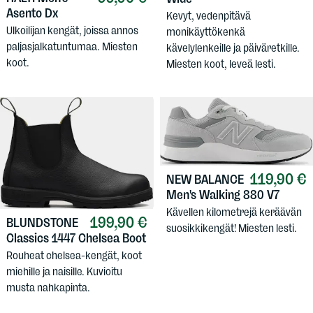
Asento Dx
Kevyt, vedenpitävä
Ulkoilijan kengät, joissa annos
monikäyttökenkä
paljasjalkatuntumaa. Miesten
kävelylenkeille ja päiväretkille.
koot.
Miesten koot, leveä lesti.
119,90 €
NEW BALANCE
Men's Walking 880 V7
Kävellen kilometrejä keräävän
199,90 €
BLUNDSTONE
suosikkikengät! Miesten lesti.
Classics 1447 Chelsea Boot
Rouheat chelsea-kengät, koot
miehille ja naisille. Kuvioitu
musta nahkapinta.