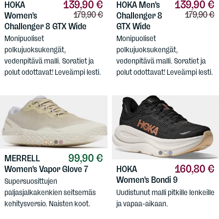
139,90 €
139,90 €
HOKA
HOKA
Men's
Vertailuhinta:
Vertailuhi
179,90 €
179,90 €
Women's
Challenger 8
Challenger 8 GTX Wide
GTX Wide
Monipuoliset
Monipuoliset
polkujuoksukengät,
polkujuoksukengät,
vedenpitävä malli. Soratiet ja
vedenpitävä malli. Soratiet ja
polut odottavat! Leveämpi lesti.
polut odottavat! Leveämpi lesti.
99,90 €
MERRELL
160,80 €
Women's Vapor Glove 7
HOKA
Women's Bondi 9
Supersuosittujen
Uudistunut malli pitkille lenkeille
paljasjalkakenkien seitsemäs
ja vapaa-aikaan.
kehitysversio. Naisten koot.