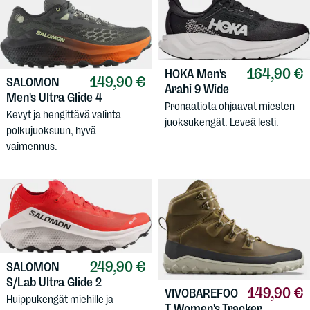
164,90 €
HOKA
Men's
149,90 €
SALOMON
Arahi 9 Wide
Men's Ultra Glide 4
Pronaatiota ohjaavat miesten
Kevyt ja hengittävä valinta
juoksukengät. Leveä lesti.
polkujuoksuun, hyvä
vaimennus.
249,90 €
SALOMON
S/Lab Ultra Glide 2
149,90 €
VIVOBAREFOO
Huippukengät miehille ja
T
Women's Tracker