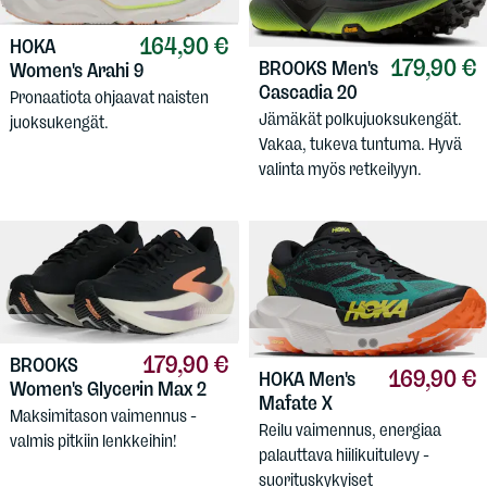
164,90 €
HOKA
179,90 €
BROOKS
Men's
Women's Arahi 9
Cascadia 20
Pronaatiota ohjaavat naisten
Jämäkät polkujuoksukengät.
juoksukengät.
Vakaa, tukeva tuntuma. Hyvä
valinta myös retkeilyyn.
179,90 €
BROOKS
169,90 €
HOKA
Men's
Women's Glycerin Max 2
Mafate X
Maksimitason vaimennus -
Reilu vaimennus, energiaa
valmis pitkiin lenkkeihin!
palauttava hiilikuitulevy -
suorituskykyiset