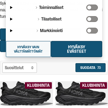
Syksyn uutuudet ovat täällä! Poimi parhaat päältä syksyn
Toiminnalliset
nautinnollisiin ulkoiluhetkiin lähipoluille, sekä kauemmaksi
tunturiin.
Tilastolliset
Markkinointi
MEIDÄN SUOSIKIT
VAATTEET
KENGÄT
VARUSTEET
HYVÄKSY
HYVÄKSY VAIN
EVÄSTEET
VÄLTTÄMÄTTÖMÄT
SUODATA
70
KLUBIHINTA
KLUBIHINTA