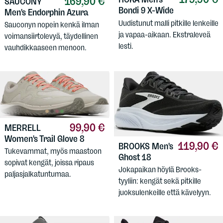
169,90 €
SAUCONY
Bondi 9 X-Wide
Men's Endorphin Azura
Uudistunut malli pitkille lenkeille
Sauconyn nopein kenkä ilman
ja vapaa-aikaan. Ekstraleveä
voimansiirtolevyä, täydellinen
lesti.
vauhdikkaaseen menoon.
99,90 €
MERRELL
Women's Trail Glove 8
119,90 €
BROOKS
Men's
Tukevammat, myös maastoon
Ghost 18
sopivat kengät, joissa ripaus
Jokapaikan höylä Brooks-
paljasjalkatuntumaa.
tyyliin: kengät sekä pitkille
juoksulenkeille että kävelyyn.