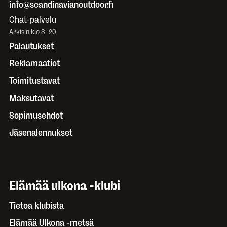
info@scandinavianoutdoor.fi
Chat-palvelu
Arkisin klo 8–20
Palautukset
Reklamaatiot
Toimitustavat
Maksutavat
Sopimusehdot
Jäsenalennukset
Elämää ulkona -klubi
Tietoa klubista
Elämää Ulkona -metsä