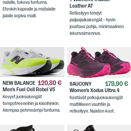
naisille, tukeva tuntuma.
Leather AT
Etenkin kapealle ja matalalle
Retkeilyyn tehdyt
jalalle sopiva malli.
paljasjalkakengät - hyvin
joustava pohja, minimaalinen
iskunvaimennus.
120,80 €
179,90 €
NEW BALANCE
SAUCONY
Men's Fuel Cell Rebel V5
Women's Xodus Ultra 4
Kevyet juoksukengät
Kestävät polkujuoksukengät
tempotreeneihin ja kisoihinkin.
maltilliseen vauhtiin ja
Aiempaa pehmeämpi tuntuma.
retkeilyyn. Naisten koot.