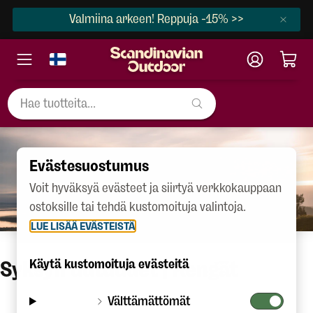
Valmiina arkeen! Reppuja -15% >>
Evästesuostumus
Voit hyväksyä evästeet ja siirtyä verkkokauppaan
ostoksille tai tehdä kustomoituja valintoja.
LUE LISÄÄ EVÄSTEISTÄ
Syksyn uutuudet | Kengät
Käytä kustomoituja evästeitä
Välttämättömät