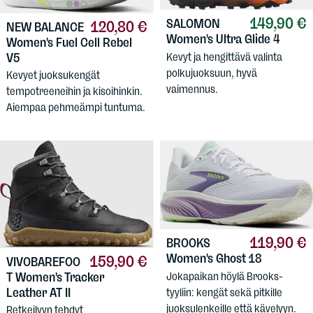
149,90 €
SALOMON
120,80 €
NEW BALANCE
Women's Ultra Glide 4
Women's Fuel Cell Rebel
V5
Kevyt ja hengittävä valinta
polkujuoksuun, hyvä
Kevyet juoksukengät
vaimennus.
tempotreeneihin ja kisoihinkin.
Aiempaa pehmeämpi tuntuma.
119,90 €
BROOKS
Women's Ghost 18
159,90 €
VIVOBAREFOO
Jokapaikan höylä Brooks-
T
Women's Tracker
Leather AT II
tyyliin: kengät sekä pitkille
juoksulenkeille että kävelyyn.
Retkeilyyn tehdyt