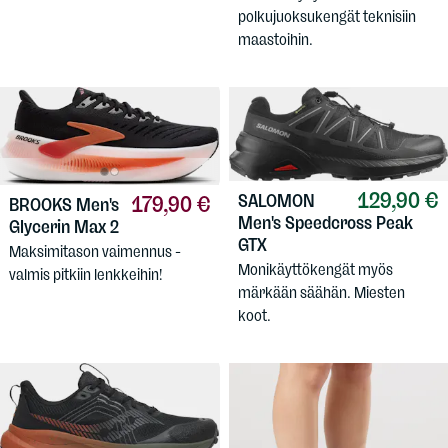
polkujuoksukengät teknisiin
maastoihin.
129,90 €
SALOMON
179,90 €
BROOKS
Men's
Men's Speedcross Peak
Glycerin Max 2
GTX
Maksimitason vaimennus -
Monikäyttökengät myös
valmis pitkiin lenkkeihin!
märkään säähän. Miesten
koot.