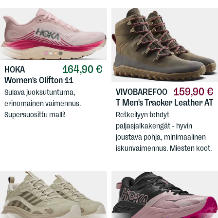
164,90 €
HOKA
Women's Clifton 11
159,90 €
VIVOBAREFOO
Sulava juoksutuntuma,
T
Men's Tracker Leather AT
erinomainen vaimennus.
Retkeilyyn tehdyt
Supersuosittu malli!
paljasjalkakengät - hyvin
joustava pohja, minimaalinen
iskunvaimennus. Miesten koot.