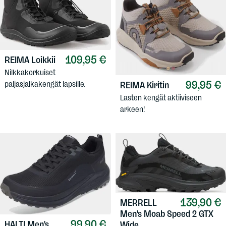
109,95 €
REIMA
Loikkii
Nilkkakorkuiset
99,95 €
paljasjalkakengät lapsille.
REIMA
Kiritin
Lasten kengät aktiiviseen
arkeen!
139,90 €
MERRELL
Men's Moab Speed 2 GTX
99,90 €
HALTI
Men's
Wide