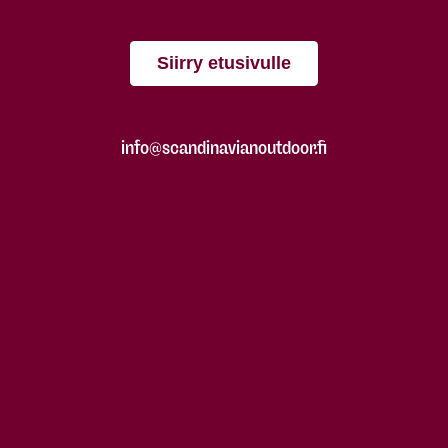
Siirry etusivulle
info@scandinavianoutdoor.fi