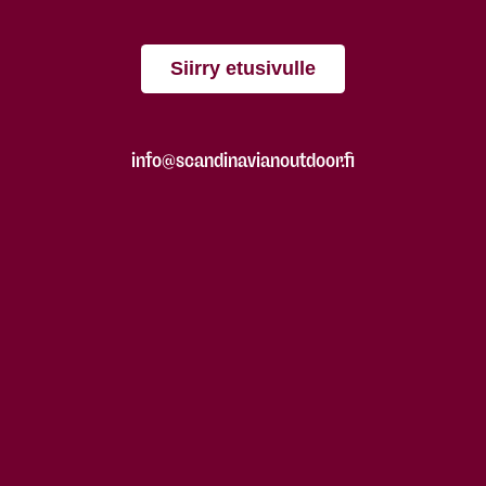
Siirry etusivulle
info@scandinavianoutdoor.fi