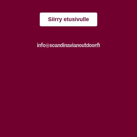
Siirry etusivulle
info@scandinavianoutdoor.fi