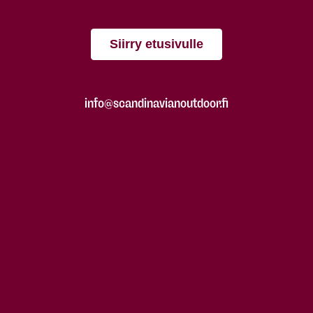
Siirry etusivulle
info@scandinavianoutdoor.fi