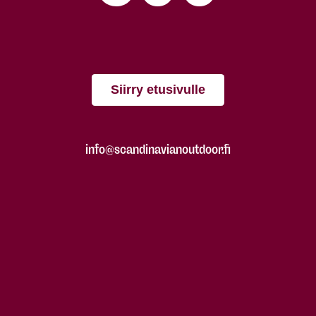
Siirry etusivulle
info@scandinavianoutdoor.fi