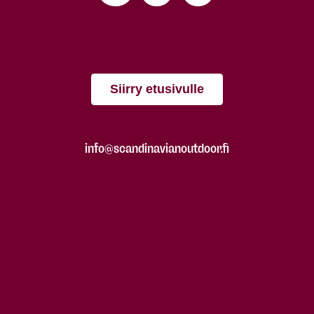
Siirry etusivulle
info@scandinavianoutdoor.fi