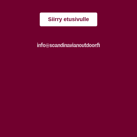
Siirry etusivulle
info@scandinavianoutdoor.fi