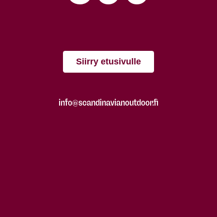
Siirry etusivulle
info@scandinavianoutdoor.fi