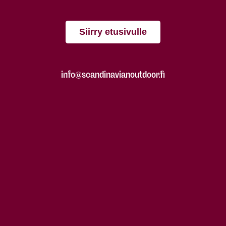
Siirry etusivulle
info@scandinavianoutdoor.fi