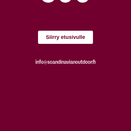
Siirry etusivulle
info@scandinavianoutdoor.fi