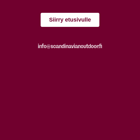
Siirry etusivulle
info@scandinavianoutdoor.fi