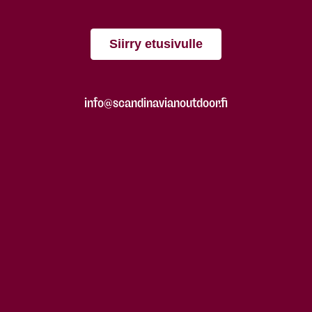
Siirry etusivulle
info@scandinavianoutdoor.fi