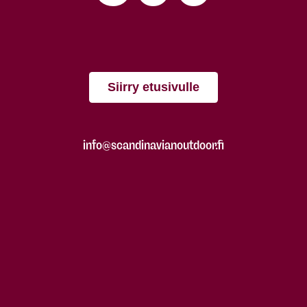
Siirry etusivulle
info@scandinavianoutdoor.fi