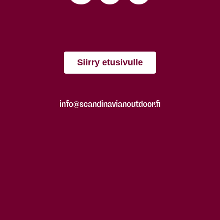
Siirry etusivulle
info@scandinavianoutdoor.fi