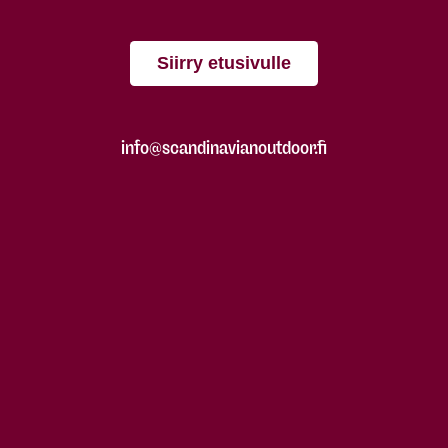
Siirry etusivulle
info@scandinavianoutdoor.fi