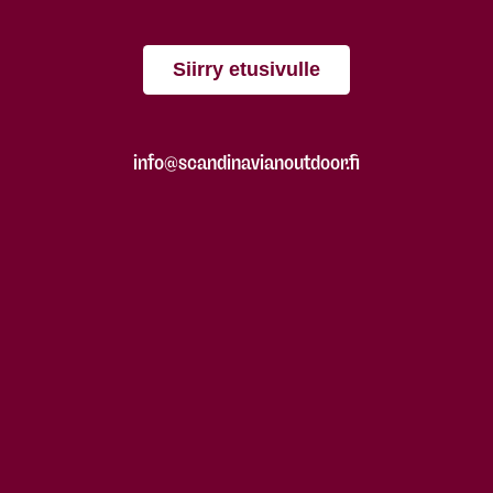
Siirry etusivulle
info@scandinavianoutdoor.fi