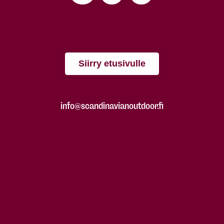
Siirry etusivulle
info@scandinavianoutdoor.fi