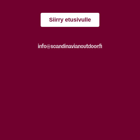
Siirry etusivulle
info@scandinavianoutdoor.fi