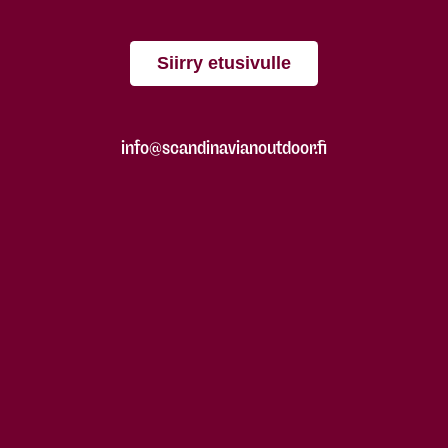
Siirry etusivulle
info@scandinavianoutdoor.fi