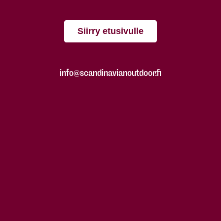
Siirry etusivulle
info@scandinavianoutdoor.fi