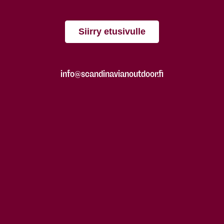
Siirry etusivulle
info@scandinavianoutdoor.fi