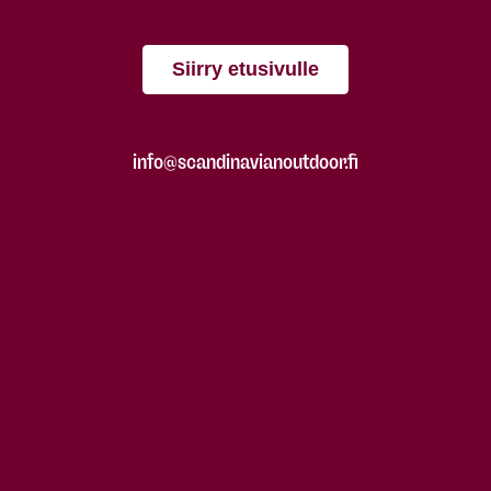
Siirry etusivulle
info@scandinavianoutdoor.fi