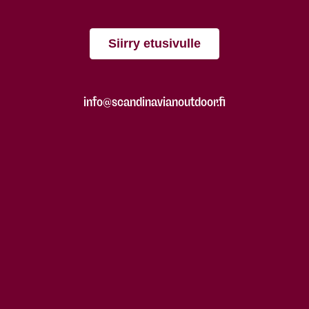
Siirry etusivulle
info@scandinavianoutdoor.fi