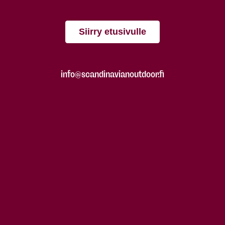
Siirry etusivulle
info@scandinavianoutdoor.fi