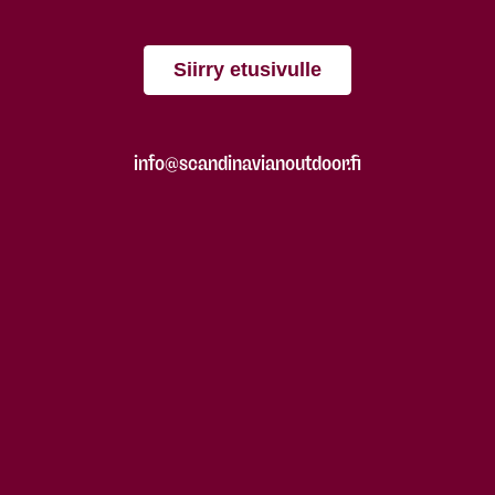
Siirry etusivulle
info@scandinavianoutdoor.fi