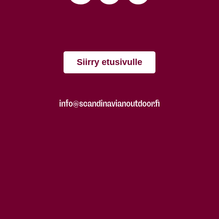
Siirry etusivulle
info@scandinavianoutdoor.fi