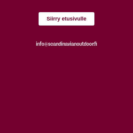
Siirry etusivulle
info@scandinavianoutdoor.fi