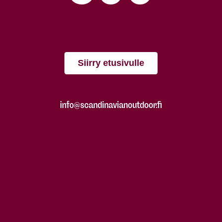
Siirry etusivulle
info@scandinavianoutdoor.fi