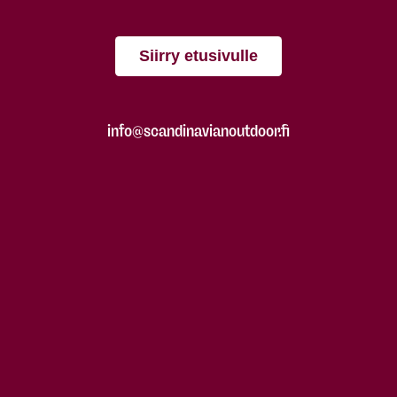
Siirry etusivulle
info@scandinavianoutdoor.fi