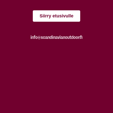
Siirry etusivulle
info@scandinavianoutdoor.fi