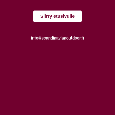
Siirry etusivulle
info@scandinavianoutdoor.fi