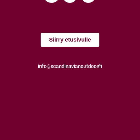
Siirry etusivulle
info@scandinavianoutdoor.fi