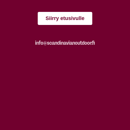
Siirry etusivulle
info@scandinavianoutdoor.fi