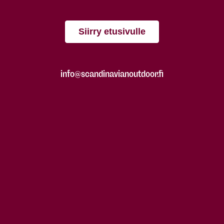
Siirry etusivulle
info@scandinavianoutdoor.fi