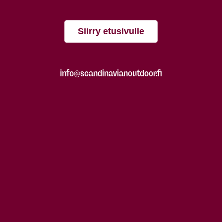
Siirry etusivulle
info@scandinavianoutdoor.fi