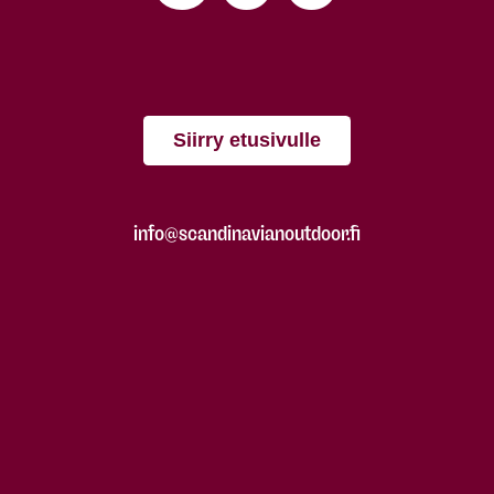
Siirry etusivulle
info@scandinavianoutdoor.fi