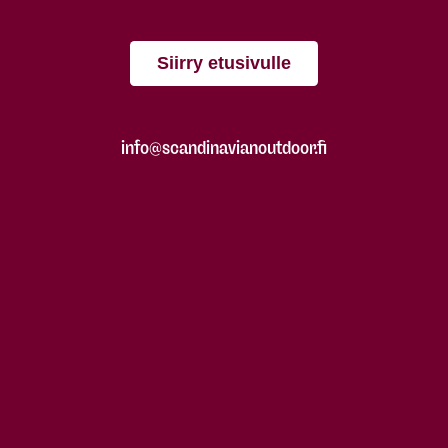
Siirry etusivulle
info@scandinavianoutdoor.fi