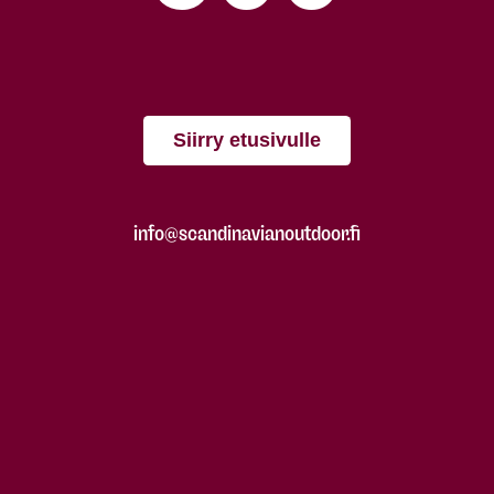
Siirry etusivulle
info@scandinavianoutdoor.fi