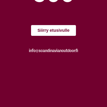
Siirry etusivulle
info@scandinavianoutdoor.fi