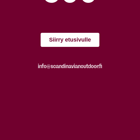
Siirry etusivulle
info@scandinavianoutdoor.fi