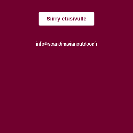
Siirry etusivulle
info@scandinavianoutdoor.fi