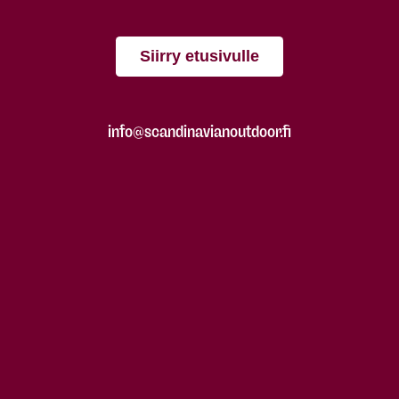
Siirry etusivulle
info@scandinavianoutdoor.fi