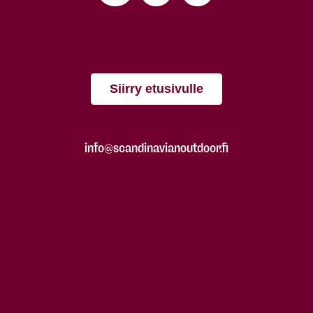
Siirry etusivulle
info@scandinavianoutdoor.fi