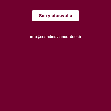
Siirry etusivulle
info@scandinavianoutdoor.fi