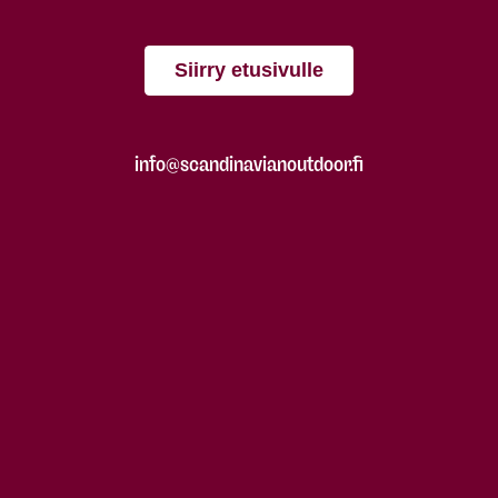
Siirry etusivulle
info@scandinavianoutdoor.fi