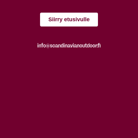
Siirry etusivulle
info@scandinavianoutdoor.fi