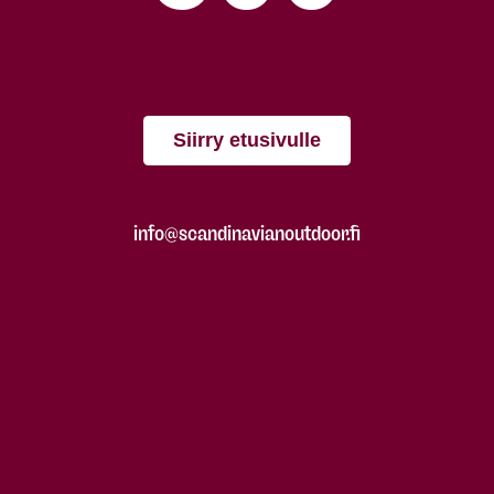
Siirry etusivulle
info@scandinavianoutdoor.fi